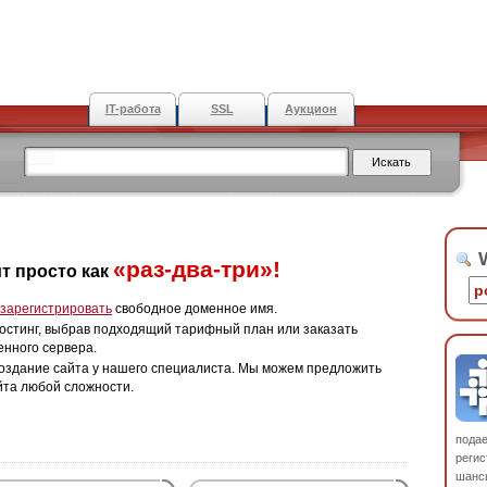
IT-работа
SSL
Аукцион
W
«раз-два-три»!
т просто как
зарегистрировать
свободное доменное имя.
остинг, выбрав подходящий тарифный план или заказать
енного сервера.
оздание сайта у нашего специалиста. Мы можем предложить
йта любой сложности.
пода
регис
шанс