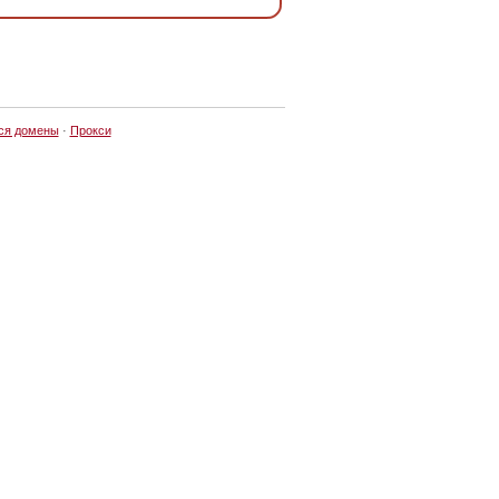
ся домены
·
Прокси