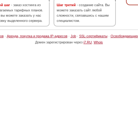
ой шаг
- заказ хостинга из
Шаг третий
- создание сайта. Вы
агаемых тарифных планов.
можете заказать сайт любой
 вы можете заказать у нас
сложности, связавшись с нашим
овку выделенного сервера.
специалистом.
ов
·
Аренда, покупка и продажа IP-адресов
·
Job
·
SSL-сертификаты
·
Освобождающие
Домен зарегистрирован через
i7.RU
.
Whois